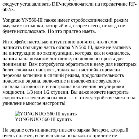
следует устанавливать DIP-переключатели на передатчике RF-
602/3.
Yongnuo YN560-III также имеет стробоскопический режим
«мульти» вспышки, который вы, скорее всего, никогда не
будете использовать. Но это приятно иметь.
Интерфейс настолько интуитивно понятен, что я смог
написать большую часть обзора YN560 III, даже не взглянув
на инструкцию по эксплуатации, которая, как и ожидалось,
написана на ломаном чинглише, но довольно проста для
понимания. Вам потребуется обратиться к нему для некоторых
более сложных настроек, таких как настройка времени
перехода вспышки в спящий режим, продолжительность
подсветки экрана, включение и выключение звукового
сигнала готовности и настройка включения регулировки
мощности. 1/3 или 1/2 ступени. Вы даже можете настроить
скорость включения вспышки — в этом устройстве можно на
удивление многое настроить!
YONGNUO 560 III купить
На экране есть индикатор низкого заряда батареи, который
очень полезен, если вспышка по какой-то причине не