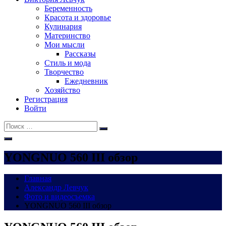
Беременность
Красота и здоровье
Кулинария
Материнство
Мои мысли
Рассказы
Стиль и мода
Творчество
Ежедневник
Хозяйство
Регистрация
Войти
Поиск:
Поиск
YONGNUO 560 III обзор
Главная
Александр Левчук
Фото и видеосъемка
YONGNUO 560 III обзор