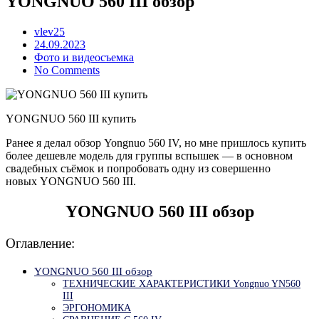
YONGNUO 560 III обзор
vlev25
Posted
24.09.2023
on
Фото и видеосъемка
No Comments
YONGNUO 560 III купить
Ранее я делал обзор Yongnuo 560 IV, но мне пришлось купить
более дешевле модель для группы вспышек — в основном
свадебных съёмок и попробовать одну из совершенно
новых YONGNUO 560 III.
YONGNUO 560 III обзор
Оглавление:
YONGNUO 560 III обзор
ТЕХНИЧЕСКИЕ ХАРАКТЕРИСТИКИ Yongnuo YN560
III
ЭРГОНОМИКА