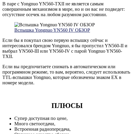
В паре с Yongnuo YN560-TXII не является самым
совершенным механизмом в мире, но и он вас не подведет:
отсутствие осечек на любом разумном расстоянии.
Вспышка Yongnuo YN560 IV ОБЗОР
Если бы я покупал свою первую вспышку сейчас и
интересовался брендом Yongnuo, я бы пропустил YN560-II и
выбрал YN560-III или YN560-IV с парой Yongnuo YN560-
TXII.
Если вы предпочитаете снимать в автоматическом или
программном режиме, то вам, вероятно, следует использовать
TTL-вспышки Yongnuo, которые обозначены знаком EX в
номере модели.
ПЛЮСЫ
Супер доступная по цене,
Много светоотдачи,
Встроенная радиопередача,