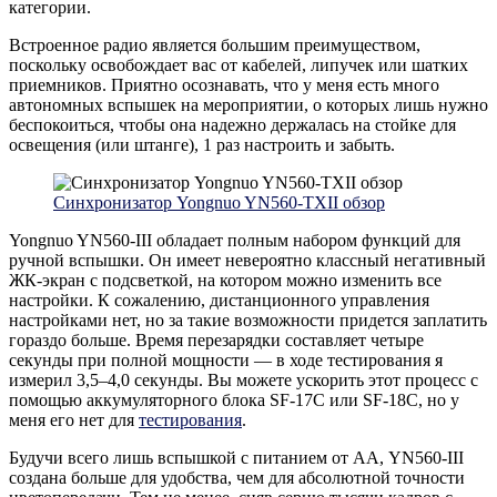
категории.
Встроенное радио является большим преимуществом,
поскольку освобождает вас от кабелей, липучек или шатких
приемников. Приятно осознавать, что у меня есть много
автономных вспышек на мероприятии, о которых лишь нужно
беспокоиться, чтобы она надежно держалась на стойке для
освещения (или штанге), 1 раз настроить и забыть.
Синхронизатор Yongnuo YN560-TXII обзор
Yongnuo YN560-III обладает полным набором функций для
ручной вспышки. Он имеет невероятно классный негативный
ЖК-экран с подсветкой, на котором можно изменить все
настройки. К сожалению, дистанционного управления
настройками нет, но за такие возможности придется заплатить
гораздо больше. Время перезарядки составляет четыре
секунды при полной мощности — в ходе тестирования я
измерил 3,5–4,0 секунды. Вы можете ускорить этот процесс с
помощью аккумуляторного блока SF-17C или SF-18C, но у
меня его нет для
тестирования
.
Будучи всего лишь вспышкой с питанием от АА, YN560-III
создана больше для удобства, чем для абсолютной точности