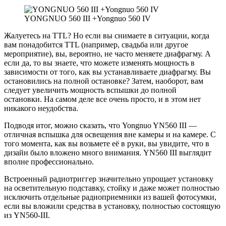
YONGNUO 560 III +Yongnuo 560 IV
Жалуетесь на TTL? Но если вы снимаете в ситуации, когда
вам понадобится TTL (например, свадьба или другое
мероприятие), вы, вероятно, не часто меняете диафрагму. А
если да, то вы знаете, что можете изменять мощность в
зависимости от того, как вы устанавливаете диафрагму. Вы
остановились на полной остановке? Затем, наоборот, вам
следует увеличить мощность вспышки до полной
остановки. На самом деле все очень просто, и в этом нет
никакого неудобства.
Подводя итог, можно сказать, что Yongnuo YN560 III —
отличная вспышка для освещения вне камеры и на камере. С
того момента, как вы возьмете её в руки, вы увидите, что в
дизайн было вложено много внимания. YN560 III выглядит
вполне профессионально.
Встроенный радиотриггер значительно упрощает установку
на осветительную подставку, стойку и даже может полностью
исключить отдельные радиоприемники из вашей фотосумки,
если вы вложили средства в установку, полностью состоящую
из YN560-III.