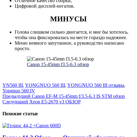
Отличное качество сборки,
Цифровой дисплей-негатив.
МИНУСЫ
Голова слишком сильно двигается, и мне бы хотелось,
чтобы она фиксировалась на месте гораздо надежнее.
Меню немного запутанное, а руководство написано
просто.
Canon 15-45mm f3.5-6.3 обзор
YN560 III
,
YONGNUO 560 III
,
YONGNUO 560 III отзывы
,
Yongnuo 560 IV
Навигация
Предыдущий
Canon EF-M 15-45mm f/3.5-6.3 IS STM обзор
Следующий
Xeon E5-2670 v3 ОБЗОР
по
записям
Похожие статьи