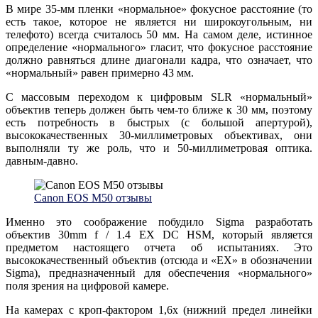
В мире 35-мм пленки «нормальное» фокусное расстояние (то
есть такое, которое не является ни широкоугольным, ни
телефото) всегда считалось 50 мм. На самом деле, истинное
определение «нормального» гласит, что фокусное расстояние
должно равняться длине диагонали кадра, что означает, что
«нормальный» равен примерно 43 мм.
С массовым переходом к цифровым SLR «нормальный»
объектив теперь должен быть чем-то ближе к 30 мм, поэтому
есть потребность в быстрых (с большой апертурой),
высококачественных 30-миллиметровых объективах, они
выполняли ту же роль, что и 50-миллиметровая оптика.
давным-давно.
Canon EOS M50 отзывы
Именно это соображение побудило Sigma разработать
объектив 30mm f / 1.4 EX DC HSM, который является
предметом настоящего отчета об испытаниях. Это
высококачественный объектив (отсюда и «EX» в обозначении
Sigma), предназначенный для обеспечения «нормального»
поля зрения на цифровой камере.
На камерах с кроп-фактором 1,6x (нижний предел линейки