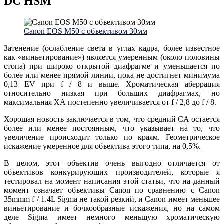
DC HSM
Canon EOS M50 с объективом 30мм
Затенение (ослабление света в углах кадра, более известное
как «виньетирование») является умеренным (около половины
стопа) при широко открытой диафрагме и уменьшается по
более или менее прямой линии, пока не достигнет минимума
0,13 EV при f / 8 и выше. Хроматическая аберрация
относительно низкая при больших диафрагмах, но
максимальная ХА постепенно увеличивается от f / 2,8 до f / 8.
Хорошая новость заключается в том, что средний CA остается
более или менее постоянным, что указывает на то, что
увеличение происходит только по краям. Геометрическое
искажение умеренное для объектива этого типа, на 0,5%.
В целом, этот объектив очень выгодно отличается от
объективов конкурирующих производителей, которые я
тестировал на момент написания этой статьи, что на данный
момент означает объективы Canon по сравнению с Canon
35mmm f / 1.4L Sigma не такой резкий, и Canon имеет меньшее
виньетирование и бочкообразные искажения, но на самом
деле Sigma имеет немного меньшую хроматическую