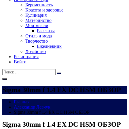
Беременность
Красота и здоровье
Кулинария
Материнство
Мои мысли
Рассказы
Стиль и мода
Творчество
Ежедневник
Хозяйство
Регистрация
Войти
Поиск:
Поиск
Sigma 30mm f 1.4 EX DC HSM ОБЗОР
Главная
Александр Левчук
Sigma 30mm f 1.4 EX DC HSM ОБЗОР
Sigma 30mm f 1.4 EX DC HSM ОБЗОР