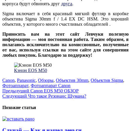
корпуса будут обвинять друг
друга
.
Sigma включает в себя красивый мягкий футляр в коробке
объектива Sigma 30mm f / 1.4 EX DC HSM. Это хороший
объектив, у которого много счастливых обладателей .
Приносить вам на этот сайт Левчуки полезную
информацию — моя постоянная работа. Таким образом, я
полагаюсь исключительно на комиссионные, полученные
от вас, используя ссылки на этом сайте для совершения
любых покупок. Благодарю за поддержку!
Кэнон EOS M50
Canon
,
Panasonic
,
Обзоры
,
Объектив 30mm
,
Объектив Sigma
,
Фотоаппарат
,
Фотоаппарат Canon
Навигация
Предыдущий
Canon EOS M50 ОБЗОР
Следующий
Что такое Резонанс Шумана?
по
записям
Похожие статьи
Случай — Как я нашел деньги