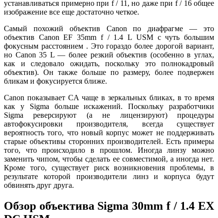
устанавливаться примерно при f / 11, но даже при f / 16 общее
изображение все еще достаточно четкое.
Самый похожий объектив Canon по диафрагме — это
объектив Canon EF 35mm f / 1.4 L USM с чуть большим
фокусным расстоянием . Это гораздо более дорогой вариант,
но Canon 35 L — более резкий объектив (особенно в углах,
как и следовало ожидать, поскольку это полнокадровый
объектив). Он также больше по размеру, более подвержен
бликам и фокусируется ближе.
Canon показывает CA чаще в зеркальных бликах, в то время
как у Sigma больше искажений. Поскольку разработчики
Sigma реверсируют (а не лицензируют) процедуры
автофокусировки производителя, всегда существует
вероятность того, что новый корпус может не поддерживать
старые объективы сторонних производителей. Есть примеры
того, что происходило в прошлом. Иногда линзу можно
заменить чипом, чтобы сделать ее совместимой, а иногда нет.
Кроме того, существует риск возникновения проблемы, в
результате которой производители линз и корпуса будут
обвинять друг друга.
Обзор объектива Sigma 30mm f / 1.4 EX