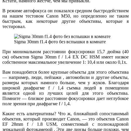
Кстати, намного жестче, чем мы привыкли.
В режиме автофокуса он показался средним быстродействием
на нашем тестовом Canon M50, но определенно не таким
быстрым, как некоторые другие объективы, которые я
тестировал.
Sigma 30mm f1.4 фото без вспышки в комнате
При минимальном расстоянии фокусировки 15,7 дюйма (40
см) объектив Sigma 30mm f / 1.4 EX DC HSM имеет низкое
собственное максимальное увеличение 1: 10,4 или около 0,1x.
Вам понадобятся более крупные объекты для этого объектива
— например, люди, пейзажи , автомобили и другие объекты,
размеры которых намного больше, чем у жуков. Благодаря
широкой диафрагме f / 1,4 съемка людей в помещении
является одной из лучших целей для этого объектива.
Помните — близкое расстояние фокусировки дает неглубокое
поле зрения при диафрагме f / 1,4.
Какие есть альтернативы? Что ж, ближайший сопоставимый
объектив, который производит Canon, — это объектив Canon
EF 28mm f / 1.8 USM, совместимый с полнокадровой
зеркальной фотокамерой . Эти две линзы больше похожи, чем