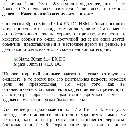
различны. Canon 28 на 2/3 ступени медленнее, показывает
больше CA и еще легче светится. Canon легче и немного
дешевле. Качество изображения очень похоже.
Оптически Sigma 30mm f / 1.4 EX DC HSM работает неплохо,
хотя и не совсем на ожидаемом мною уровне. Тем не менее,
он обеспечивает очень хорошую производительность и
качество сборки по очень доступной цене: ни один другой
объектив, представленный в настоящее время на рынке, не
дает такой отдачи, как этот в своей ценовой категории.
Sigma 30mm f1.4 EX DC
Широко открытый, он имеет мягкость в углах, которую вы
ожидаете, в то время как его центральная резкость хорошая
(если не превосходная). По мере того, как вы
останавливаетесь, большая часть кадра становится резче: при f
/ 2 в центре кадра есть сладкое пятно скромного размера, а
худшая из мягкости в углах была смягчена.
Эта тенденция продолжается до f / 2,8 и f / 4, хотя углы
никогда не становятся достаточно хорошими. такой же
резкости, как и центр (хотя они становятся чертовски
близкими при f / 8. Ограничение дифракции начинает