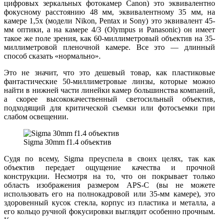
цифровых зеркальных фотокамер Canon) это эквивалентно
фокусному расстоянию 48 мм, эквивалентному 35 мм, на
камере 1,5x (модели Nikon, Pentax и Sony) это эквивалент 45-
мм оптики, а на камере 4/3 (Olympus и Panasonic) он имеет
такое же поле зрения, как 60-миллиметровый объектив на 35-
миллиметровой пленочной камере. Все это — длинный
способ сказать «нормально».
Это не значит, что это дешевый товар, как пластиковые
фантастические 50-миллиметровые линзы, которые можно
найти в нижней части линейки камер большинства компаний,
а скорее высококачественный светосильный объектив,
подходящий для критической съемки или фотосъемки при
слабом освещении.
Sigma 30mm f1.4 объектив
Судя по всему, Sigma преуспела в своих целях, так как
объектив передает ощущение качества и прочной
конструкции. Несмотря на то, что он покрывает только
область изображения размером APS-C (вы не можете
использовать его на полнокадровой или 35-мм камере), это
здоровенный кусок стекла, корпус из пластика и металла, а
его кольцо ручной фокусировки выглядит особенно прочным.