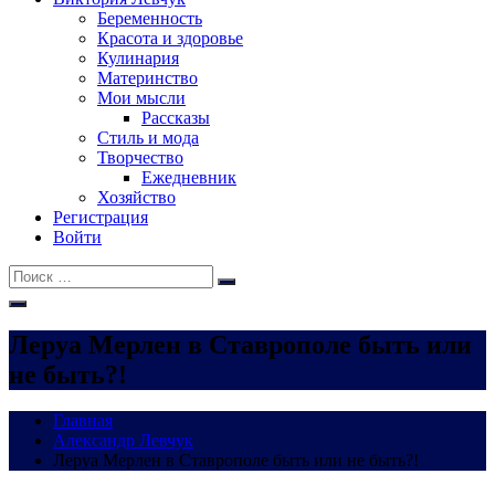
Беременность
Красота и здоровье
Кулинария
Материнство
Мои мысли
Рассказы
Стиль и мода
Творчество
Ежедневник
Хозяйство
Регистрация
Войти
Поиск:
Поиск
Леруа Мерлен в Ставрополе быть или
не быть?!
Главная
Александр Левчук
Леруа Мерлен в Ставрополе быть или не быть?!