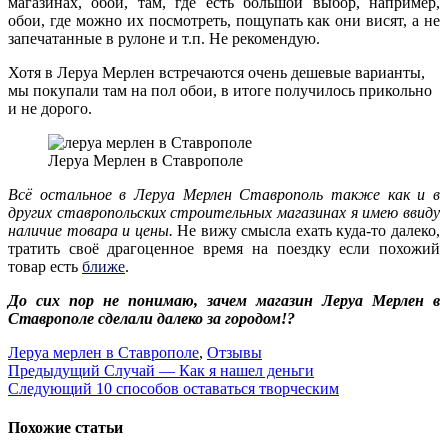
магазинах, обои, там, где есть большой выбор, например,
обои, где можно их посмотреть, пощупать как они висят, а не
запечатанные в рулоне и т.п. Не рекомендую.
Хотя в Леруа Мерлен встречаются очень дешевые варианты,
мы покупали там на пол обои, в итоге получилось прикольно
и не дорого.
Леруа Мерлен в Ставрополе
Всё остальное в Леруа Мерлен Ставрополь также как и в
других ставропольских строительных магазинах я имею ввиду
наличие товара и цены.
Не вижу смысла ехать куда-то далеко,
тратить своё драгоценное время на поездку если похожий
товар есть
ближе
.
До сих пор не понимаю, зачем магазин Леруа Мерлен в
Ставрополе сделали далеко за городом!?
Леруа мерлен в Ставрополе
,
Отзывы
Навигация
Предыдущий
Случай — Как я нашел деньги
Следующий
10 способов оставаться творческим
по
записям
Похожие статьи