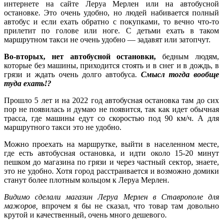
интернете на сайте Леруа Мерлен или на автобусной
остановке. Это очень удобно, но людей набивается полный
автобус и если ехать обратно с покупками, то вечно что-то
прилетит по голове или ноге. С детьми ехать в таком
маршрутном такси не очень удобно — задавят или затопчут.
Во-вторых, нет автобусной остановки,
бедным людям,
которые без машины, приходится стоять и в снег и в дождь, в
грязи и ждать очень долго автобуса.
Смысл тогда вообще
туда ехать!?
Прошло 5 лет и на 2022 год автобусная остановка там до сих
пор не появилась и думаю не появится, так как идет обычная
трасса, где машины едут со скоростью под 90 км/ч. А для
маршрутного такси это не удобно.
Можно проехать на маршрутке, выйти в населенном месте,
где есть автобусная остановка, и идти около 15-20 минут
пешком до магазина по грязи и через частный сектор, знаете,
это не удобно. Хотя город расстраивается и возможно домики
станут более плотным кольцом к Леруа Мерлен.
Видимо сделали магазин Леруа Мерлен в Ставрополе для
мажоров,
впрочем я бы не сказал, что товар там довольно
крутой и качественный, очень много дешевого.