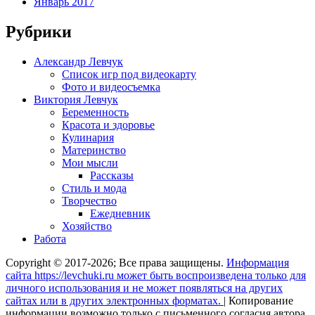
Январь 2017
Рубрики
Александр Левчук
Список игр под видеокарту
Фото и видеосъемка
Виктория Левчук
Беременность
Красота и здоровье
Кулинария
Материнство
Мои мысли
Рассказы
Стиль и мода
Творчество
Ежедневник
Хозяйство
Работа
Copyright © 2017-2026; Все права защищены.
Информация
сайта https://levchuki.ru может быть воспроизведена только для
личного использования и не может появляться на других
сайтах или в других электронных форматах.
|
Копирование
информации возможно только с письменного согласия автора