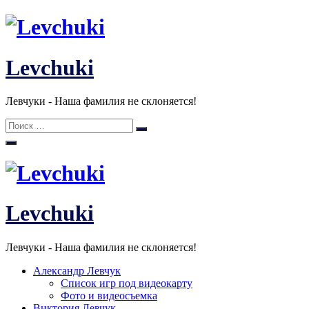
Перейти
к
содержанию
Levchuki
Левчуки - Наша фамилия не склоняется!
Поиск:
Поиск
Levchuki
Левчуки - Наша фамилия не склоняется!
Александр Левчук
Список игр под видеокарту
Фото и видеосъемка
Виктория Левчук