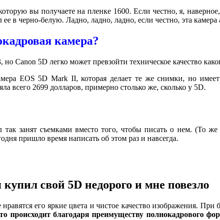
торую вы получаете на пленке 1600. Если честно, я, наверное,
 ее в черно-белую. Ладно, ладно, ладно, если честно, эта камер
окадровая камера?
 3, но Canon 5D легко может превзойти техническое качество как
амера EOS 5D Mark II, которая делает те же снимки, но имее
ла всего 2699 долларов, примерно столько же, сколько у 5D.
 так занят съемками вместо того, чтобы писать о нем. (То же
годня пришло время написать об этом раз и навсегда.
 купил свой 5D недорого и мне повезло
е нравятся его яркие цвета и чистое качество изображения. При
это происходит благодаря преимуществу полнокадрового фор