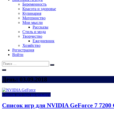
Беременность
Красота и здоровье
Кулинария
Материнство
Мои мысли
Рассказы
Стиль и мода
Творчество
Ежедневник
Хозяйство
Регистрация
Войти
Поиск:
Поиск
День:
03.09.2018
Список игр под видеокарту
Список игр для NVIDIA GeForce 7 7200