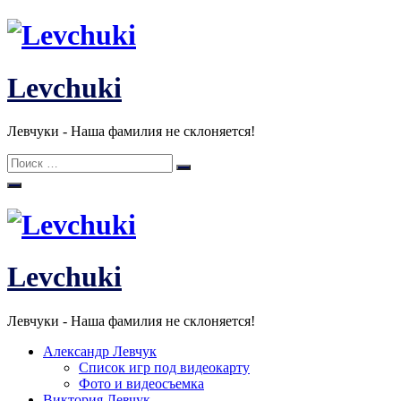
Перейти
к
содержанию
Levchuki
Левчуки - Наша фамилия не склоняется!
Поиск:
Поиск
Levchuki
Левчуки - Наша фамилия не склоняется!
Александр Левчук
Список игр под видеокарту
Фото и видеосъемка
Виктория Левчук