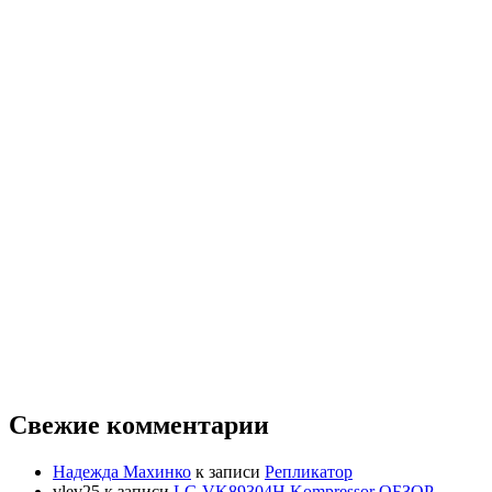
Свежие комментарии
Надежда Махинко
к записи
Репликатор
vlev25
к записи
LG VK89304H Kompressor ОБЗОР